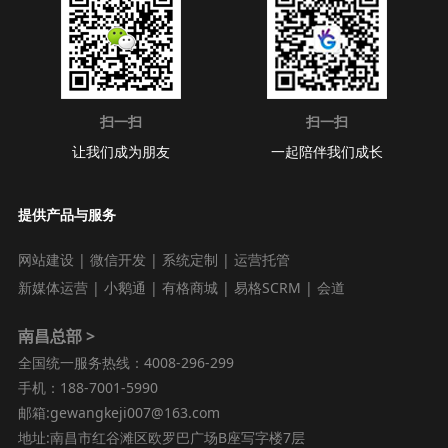
运营托管
新媒体运营
其它
扫一扫
扫一扫
让我们成为朋友
一起陪伴我们成长
提供产品与服务
网站建设
|
微信开发
|
系统定制
|
运营托管
新媒体运营
|
小鹅通
|
有格商城
|
易格SCRM
|
会道
南昌总部 >
全国统一服务热线：4008-296-299
手机：188-7001-5990
邮箱:gewangkeji007@163.com
地址:南昌市红谷滩区欧罗巴广场B座写字楼7层