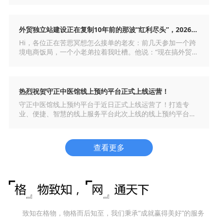
覆盖从个人闲置到企业库存、从农产品到工业设
外贸独立站建设正在复制10年前的那波“红利尽头”，2026年我们到底该怎么玩？
Hi，各位正在苦思冥想怎么接单的老友：前几天参加一个跨
境电商饭局，一个小老弟拉着我吐槽。他说：“现在搞外贸太
难了，以前光靠在阿里上烧直通车，一天还能接不少询盘，
现在钱烧出去了，来的全是比价的‘白嫖客’
热烈祝贺守正中医馆线上预约平台正式上线运营！
守正中医馆线上预约平台于近日正式上线运营了！打造专
业、便捷、智慧的线上服务平台此次上线的线上预约平台，
以微信小程序为载体，集成了多项贴心功能，用户可通过微
信一键访问，轻松完成线上预约，彻底告别排队等候
查看更多
致知在格物，物格而后知至，我们秉承“成就赢得美好”的服务